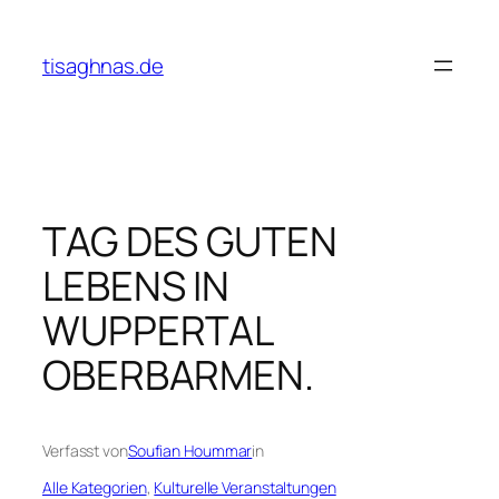
Zum
Inhalt
tisaghnas.de
springen
TAG DES GUTEN
LEBENS IN
WUPPERTAL
OBERBARMEN.
Verfasst von
Soufian Hoummar
in
Alle Kategorien
, 
Kulturelle Veranstaltungen