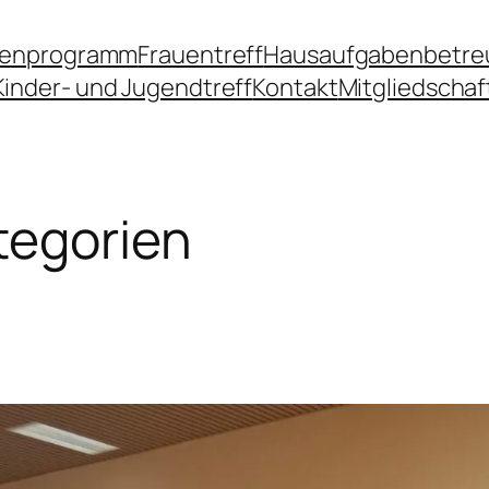
ienprogramm
Frauentreff
Hausaufgabenbetre
Kinder- und Jugendtreff
Kontakt
Mitgliedschaf
tegorien