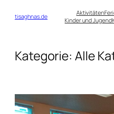
Zum
Aktivitäten
Fer
Inhalt
tisaghnas.de
Kinder und Jugend
springen
Kategorie:
Alle Ka