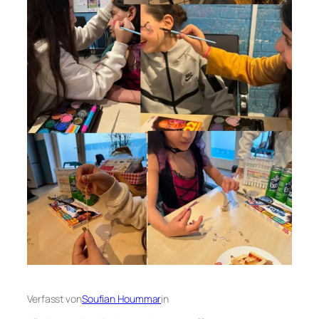
Verfasst von
Soufian Hoummar
in