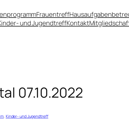
ienprogramm
Frauentreff
Hausaufgabenbetre
Kinder- und Jugendtreff
Kontakt
Mitgliedschaf
al 07.10.2022
mm
, 
Kinder- und Jugendtreff