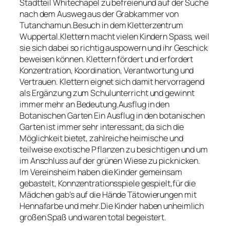
Stadtteil Whitechapel zu befreienund auf der Suche
nach dem Ausweg aus der Grabkammer von
Tutanchamun.Besuch in dem Kletterzentrum
Wuppertal.Klettern macht vielen Kindern Spass, weil
sie sich dabei so richtig auspowern und ihr Geschick
beweisen können. Klettern fördert und erfordert
Konzentration, Koordination, Verantwortung und
Vertrauen. Klettern eignet sich damit hervorragend
als Ergänzung zum Schulunterricht und gewinnt
immer mehr an Bedeutung.Ausflug in den
Botanischen Garten Ein Ausflug in den botanischen
Garten ist immer sehr interessant, da sich die
Möglichkeit bietet, zahlreiche heimische und
teilweise exotische Pflanzen zu besichtigen und um
im Anschluss auf der grünen Wiese zu picknicken.
Im Vereinsheim haben die Kinder gemeinsam
gebastelt, Konnzentrationsspiele gespielt,für die
Mädchen gab’s auf die Hände Tätowierungen mit
Hennafarbe und mehr.Die Kinder haben unheimlich
großen Spaß und waren total begeistert.