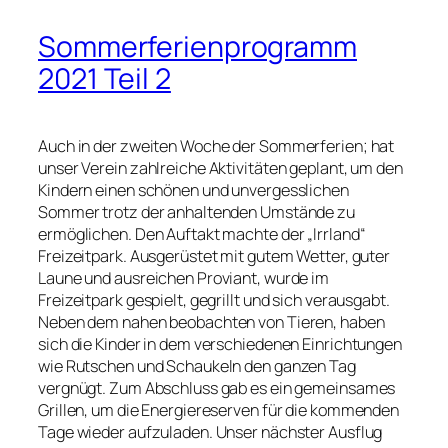
Sommerferienprogramm
2021 Teil 2
Auch in der zweiten Woche der Sommerferien; hat
unser Verein zahlreiche Aktivitäten geplant, um den
Kindern einen schönen und unvergesslichen
Sommer trotz der anhaltenden Umstände zu
ermöglichen. Den Auftakt machte der „Irrland“
Freizeitpark. Ausgerüstet mit gutem Wetter, guter
Laune und ausreichen Proviant, wurde im
Freizeitpark gespielt, gegrillt und sich verausgabt.
Neben dem nahen beobachten von Tieren, haben
sich die Kinder in dem verschiedenen Einrichtungen
wie Rutschen und Schaukeln den ganzen Tag
vergnügt. Zum Abschluss gab es ein gemeinsames
Grillen, um die Energiereserven für die kommenden
Tage wieder aufzuladen. Unser nächster Ausflug