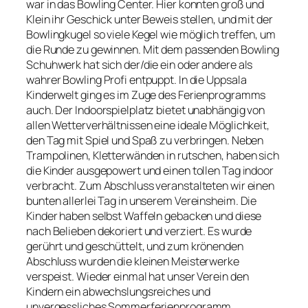
war in das Bowling Center. Hier konnten groß und
Klein ihr Geschick unter Beweis stellen, und mit der
Bowlingkugel so viele Kegel wie möglich treffen, um
die Runde zu gewinnen. Mit dem passenden Bowling
Schuhwerk hat sich der/die ein oder andere als
wahrer Bowling Profi entpuppt. In die Uppsala
Kinderwelt ging es im Zuge des Ferienprogramms
auch. Der Indoorspielplatz bietet unabhängig von
allen Wetterverhältnissen eine ideale Möglichkeit,
den Tag mit Spiel und Spaß zu verbringen. Neben
Trampolinen, Kletterwänden in rutschen, haben sich
die Kinder ausgepowert und einen tollen Tag indoor
verbracht. Zum Abschluss veranstalteten wir einen
bunten allerlei Tag in unserem Vereinsheim. Die
Kinder haben selbst Waffeln gebacken und diese
nach Belieben dekoriert und verziert. Es wurde
gerührt und geschüttelt, und zum krönenden
Abschluss wurden die kleinen Meisterwerke
verspeist. Wieder einmal hat unser Verein den
Kindern ein abwechslungsreiches und
unvergessliches Sommerferienprogramm