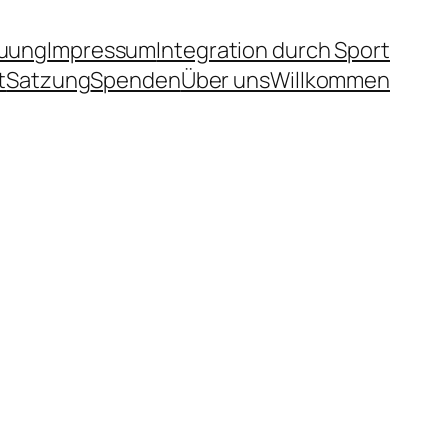
uung
Impressum
Integration durch Sport
t
Satzung
Spenden
Über uns
Willkommen