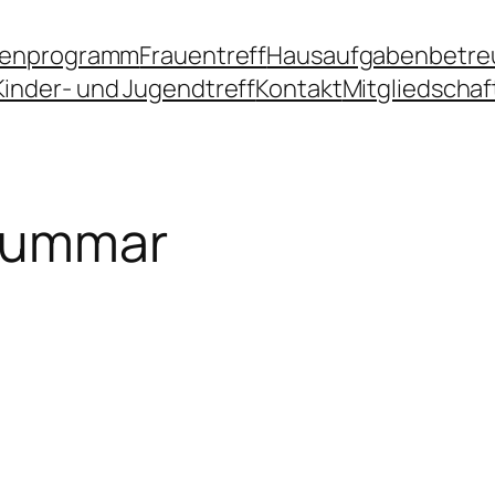
ienprogramm
Frauentreff
Hausaufgabenbetre
Kinder- und Jugendtreff
Kontakt
Mitgliedschaf
oummar