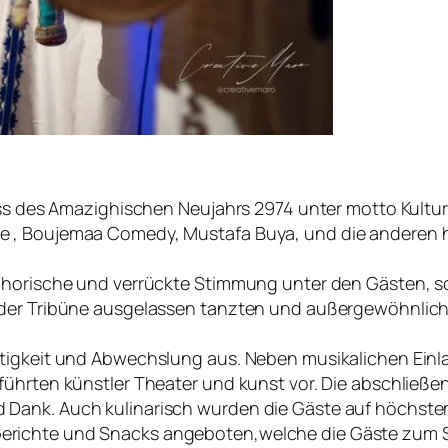
ss des Amazighischen Neujahrs 2974 unter motto Kultur fü
 , Boujemaa Comedy, Mustafa Buya, und die anderen ha
phorische und verrückte Stimmung unter den Gästen, s
 der Tribüne ausgelassen tanzten und außergewöhnlic
tigkeit und Abwechslung aus. Neben musikalichen Einlag
führten künstler Theater und kunst vor. Die abschließ
 Dank. Auch kulinarisch wurden die Gäste auf höchste
erichte und Snacks angeboten,welche die Gäste zum 