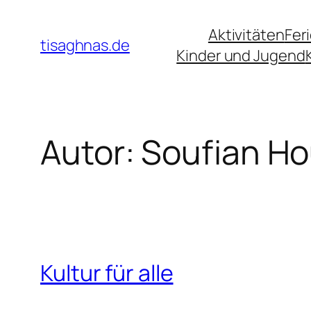
Zum
Aktivitäten
Fer
Inhalt
tisaghnas.de
Kinder und Jugend
springen
Autor:
Soufian H
Kultur für alle